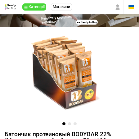
Категорії
Магазини
Купуйте у місцевих
виробників
на Ready to Buy
Батончик протеиновый BODYBAR 22%