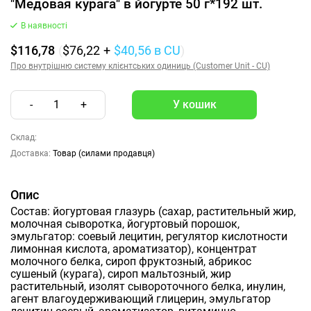
"Медовая курага" в йогурте 50 г*192 шт.
В наявності
$116,78
(
$76,22
+
$40,56
в CU
)
Про внутрішню систему клієнтських одиниць (Customer Unit - CU)
-
1
+
Склад:
Доставка:
Товар (силами продавця)
Опис
Состав: йогуртовая глазурь (сахар, растительный жир,
молочная сыворотка, йогуртовый порошок,
эмульгатор: соевый лецитин, регулятор кислотности
лимонная кислота, ароматизатор), концентрат
молочного белка, сироп фруктозный, абрикос
сушеный (курага), сироп мальтозный, жир
растительный, изолят сывороточного белка, инулин,
агент влагоудерживающий глицерин, эмульгатор