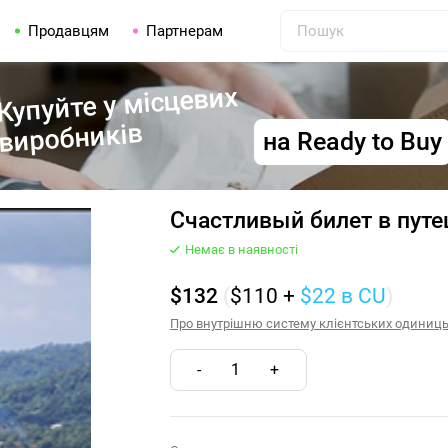
Продавцям
Партнерам
Купуйте у місцевих
виробників
на Ready to Buy
Счастливый билет в путеш
Немає в наявності
$132
(
$110
+
$22
в CU
)
Про внутрішню систему клієнтських одиниць (
-
1
+