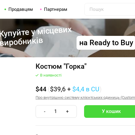
Продавцям
Партнерам
Купуйте у місцевих
виробників
на Ready to Buy
Костюм "Горка"
В наявності
$44
(
$39,6
+
$4,4
в CU
)
Про внутрішню систему клієнтських одиниць (Customer
-
1
+