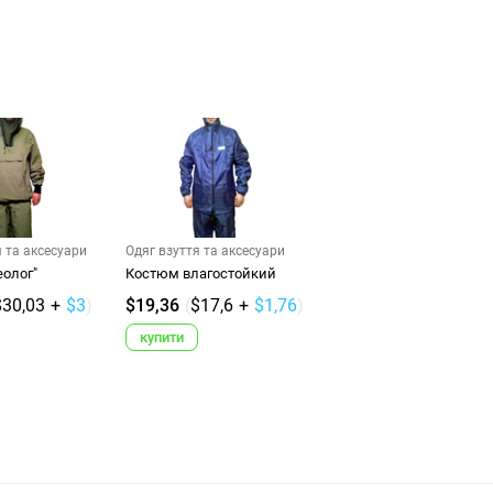
я та аксесуари
Одяг взуття та аксесуари
еолог"
Костюм влагостойкий
$30,03
+
$3
)
$19,36
(
$17,6
+
$1,76
)
купити