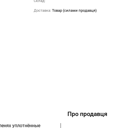
Склад:
Доставка:
Товар (силами продавця)
Про продавця
оленях уплотнённые