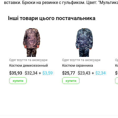
вставки. Брюки на резинке с гульфиком. Цвет: "Мультикам
Інші товари цього постачальника
Одяг взуття та аксесуари
Одяг взуття та аксесуари
О
Костюм демисезонный
Костюм охранника
К
$35,93
(
$32,34
+
$3,59
)
$25,77
(
$23,43
+
$2,34
)
$
купити
купити