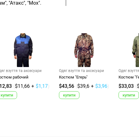
", "Атакс", "Мох".
дяг взуття та аксесуари
Одяг взуття та аксесуари
Одяг взутт
остюм рабочий
Костюм "Егерь"
Костюм "Г
12,83
(
$11,66
+
$1,17
)
$43,56
(
$39,6
+
$3,96
)
$33,03
(
купити
купити
купити