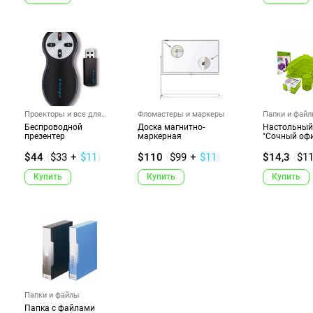
Проекторы и все для
Фломастеры и маркеры
Папки и фай
презент...
Беспроводной
Доска магнитно-
Настольный
презентер
маркерная
"Сочный офи
$44
(
$33
+
$11
)
$110
(
$99
+
$11
)
$14,3
(
$1
Купить
Купить
Купить
Папки и файлы
Папка с файлами