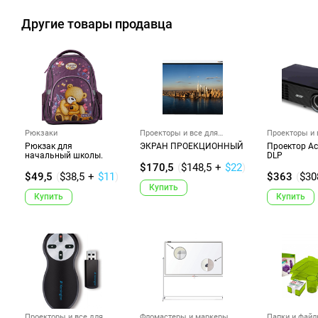
Другие товары продавца
Рюкзаки
Проекторы и все для
Проекторы и 
презент...
презент...
Рюкзак для
ЭКРАН ПРОЕКЦИОННЫЙ
Проектор Ac
начальный школы.
DLP
$170,5
(
$148,5
+
$22
)
$49,5
(
$38,5
+
$11
)
$363
(
$30
Купить
Купить
Купить
Проекторы и все для
Фломастеры и маркеры
Папки и фай