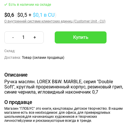
Есть в наличии на складе
$0,6
(
$0,5
+
$0,1
в CU
)
О внутренней системе клиентских единиц (Customer Unit - CU)
-
1
+
Склад:
Доставка:
Товар (силами продавца)
Описание
Ручка маслян. LOREX B&W. MARBLE, серия "Double
Soft", круглый прорезиненный корпус, резиновый грип,
синие чернила, игловидный наконечник 0,7
О продавце
Магазин "ГЛОБУС" это книги, канцтовары ,детское творчество. В нашем
магазине есть все необходимое: для офиса, для привередливых
школьников,для начинающих художников и творческих
личностей,сумки и рюкзаки,которые всегда в тренде.