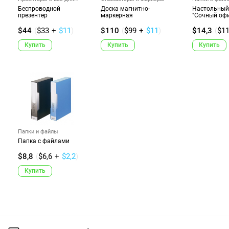
презент...
Беспроводной
Доска магнитно-
Настольный
презентер
маркерная
"Сочный офи
$44
(
$33
+
$11
)
$110
(
$99
+
$11
)
$14,3
(
$1
Купить
Купить
Купить
Папки и файлы
Папка с файлами
$8,8
(
$6,6
+
$2,2
)
Купить