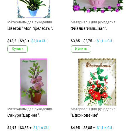
Материалы для рукоделия
Материалы для рукоделия
Цветок "Моя прелесть ".
Фиалка"Изящная".
$13,2
$9,9 +
$3,3 в CU
$3,85
$2,75 +
$1,1 в CU
Купить
Купить
Материалы для рукоделия
Материалы для рукоделия
Сакура"Дарина".
"Вдохновение"
$4,95
$3,85 +
$1,1 в CU
$4,95
$3,85 +
$1,1 в CU