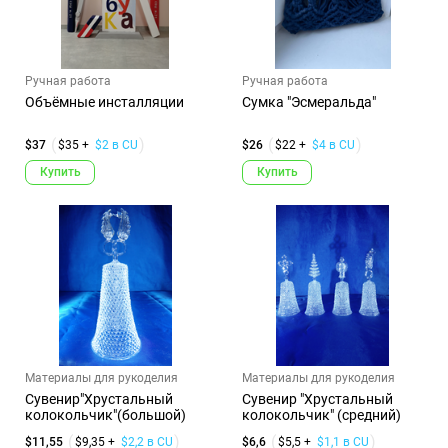
Ручная работа
Ручная работа
Объёмные инсталляции
Сумка "Эсмеральда"
$37
$35 +
$2 в CU
$26
$22 +
$4 в CU
Купить
Купить
Материалы для рукоделия
Материалы для рукоделия
Сувенир"Хрустальный
Сувенир "Хрустальный
колокольчик"(большой)
колокольчик" (средний)
$11,55
$9,35 +
$2,2 в CU
$6,6
$5,5 +
$1,1 в CU