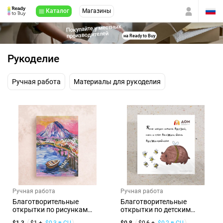
Каталог
Магазины
Покупайте у местных
производителей
на Ready to Buy
Рукоделие
Ручная работа
Материалы для рукоделия
Ручная работа
Ручная работа
Благотворительные
Благотворительные
открытки по рисункам
открытки по детским
детей
рисункам.
$1,3
$1 +
$0,3 в CU
$0,8
$0,6 +
$0,2 в CU