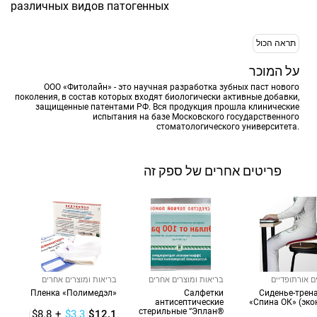
различных видов патогенных
תראה הכול
על המוכר
ООО «Фитолайн» - это научная разработка зубных паст нового
поколения, в состав которых входят биологически активные добавки,
защищенные патентами РФ. Вся продукция прошла клинические
испытания на базе Московского государственного
стоматологического университета.
פריטים אחרים של ספק זה
ם אורתופדיים
בריאות ומוצרים אחרים
בריאות ומוצרים אחרים
Пленка «Полимедэл»
Салфетки
Cиденье-трен
антисептические
«Спина ОК» (эко
стерильные “Эплан®
(
$8.8
+
$3.3
)
$12.1