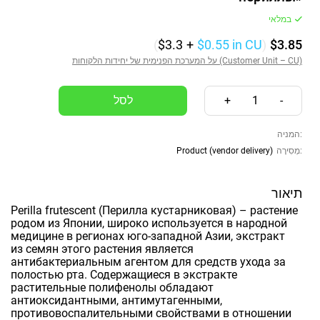
במלאי
(
$3.3
+
$0.55
in CU
)
$3.85
על המערכת הפנימית של יחידות הלקוחות (Customer Unit – CU)
+
1
-
המניה:
Product (vendor delivery)
מְסִירָה:
תיאור
Perilla frutescent (Перилла кустарниковая) – растение
родом из Японии, широко используется в народной
медицине в регионах юго-западной Азии, экстракт
из семян этого растения является
антибактериальным агентом для средств ухода за
полостью рта. Содержащиеся в экстракте
растительные полифенолы обладают
антиоксидантными, антимутагенными,
противовоспалительными свойствами в отношении