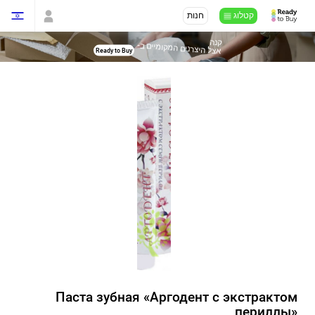
קטלוג
חנות
קנה
-
אצל היצרנים המקומיים ב
Ready to Buy
Паста зубная «Аргодент с экстрактом
периллы»