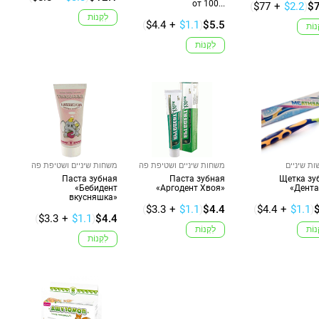
от 100...
(
$77
+
$2.2
)
$7
לִקְנוֹת
(
$4.4
+
$1.1
)
$5.5
נוֹת
לִקְנוֹת
ת שיניים
משחות שיניים ושטיפת פה
משחות שיניים ושטיפת פה
Паста зубная
Паста зубная
Щетка зу
«Бебидент
«Аргодент Хвоя»
«Дент
вкусняшка»
(
$3.3
+
$1.1
)
$4.4
(
$4.4
+
$1.1
)
(
$3.3
+
$1.1
)
$4.4
נוֹת
לִקְנוֹת
לִקְנוֹת