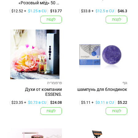
«Розовый мёд» 50 мл
"Вдохновение"...
$12.52 +
$1.25 в CU
$13.77
$33.8 +
$12.5 в CU
$46.3
לִקְנוֹת
לִקְנוֹת
גוף
פרפומריה
Духи от компании
шампунь для блондинок
ESSENS.
$23.35 +
$0.73 в CU
$24.08
$5.11 +
$0.11 в CU
$5.22
לִקְנוֹת
לִקְנוֹת