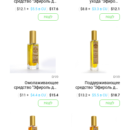
средство "Эфироль для
ухода "Эфироль
тела"
деликатный уход"
$12.1 +
$5.5 в CU
$17.6
$8.8 +
$3.3 в CU
$12.1
לִקְנוֹת
לִקְנוֹת
פנים
פנים
Омолаживающее
Поддерживающее
средство "Эфироль для
средство "Эфироль для
шеи, груди и д...
Беременных и ...
$11 +
$4.4 в CU
$15.4
$13.2 +
$5.5 в CU
$18.7
לִקְנוֹת
לִקְנוֹת