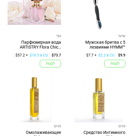
שיער
גוף
Парфюмерная вода
Мужская бритва с 5
ARTISTRY Flora Chic™
лезвиями HYMM™
премиум 50мл
$57.2 +
$16.5 в CU
$73.7
$7.7 +
$2.2 в CU
$9.9
לִקְנוֹת
לִקְנוֹת
פנים
פנים
Омолаживающее
Средство Интимного