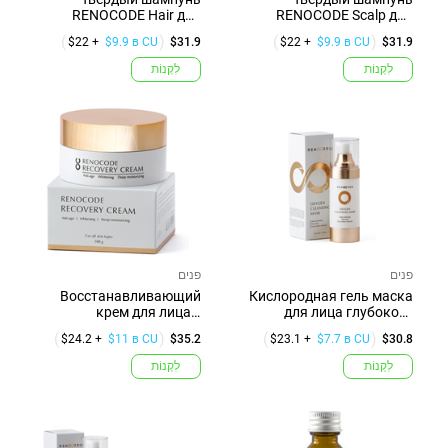
RENOCODE Hair для
RENOCODE Scalp для
очищения кожи и ...
очищения кожи и...
$22 +
$9.9 в CU
$31.9
$22 +
$9.9 в CU
$31.9
לִקְנוֹת
לִקְנוֹת
פנים
פנים
Восстанавливающий
Кислородная гель маска
крем для лица с
для лица глубокого
экстрактом муцин...
очищения...
$24.2 +
$11 в CU
$35.2
$23.1 +
$7.7 в CU
$30.8
לִקְנוֹת
לִקְנוֹת