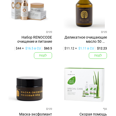
פנים
פנים
Набор RENOCODE
Деликатное очищающее
очищение и питание
масло 50 мл
"Вдохновение" Бай...
$44 +
$16.5 в CU
$60.5
$11.12 +
$1.11 в CU
$12.23
לִקְנוֹת
לִקְנוֹת
גוף
פנים
Маска-эксфолиант
Скорая помощь