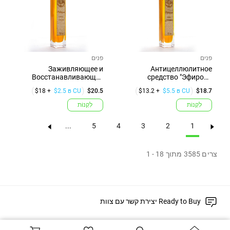
פנים
פנים
Заживляющее и
Антицеллюлитное
Восстанавливающее
средство "Эфироль
средство "Эфироль ...
антицеллюлитная"
$18 +
$2.5 в CU
$20.5
$13.2 +
$5.5 в CU
$18.7
לִקְנוֹת
לִקְנוֹת
...
5
4
3
2
1
1
-
18
מתוך
3585
צרים
יצירת קשר עם צוות Ready to Buy