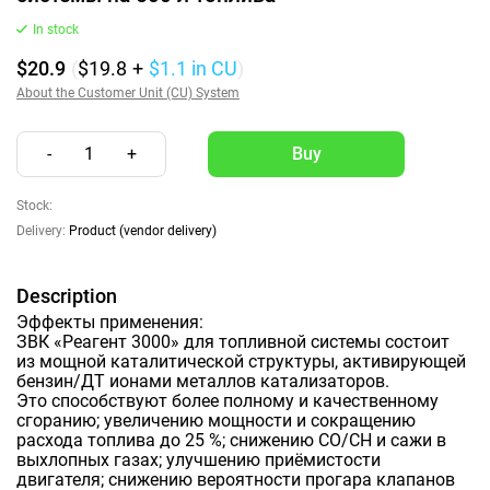
In stock
$20.9
(
$19.8
+
$1.1
in CU
)
About the Customer Unit (CU) System
-
1
+
Stock:
Delivery:
Product (vendor delivery)
Description
Эффекты применения:
ЗВК «Реагент 3000» для топливной системы состоит
из мощной каталитической структуры, активирующей
бензин/ДТ ионами металлов катализаторов.
Это способствуют более полному и качественному
сгоранию; увеличению мощности и сокращению
расхода топлива до 25 %; снижению СО/СН и сажи в
выхлопных газах; улучшению приёмистости
двигателя; снижению вероятности прогара клапанов