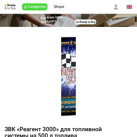
Categories
Shops
Buy from local
producers
on Ready to Buy
ЗВК «Реагент 3000» для топливной
системы на 500 л топлива