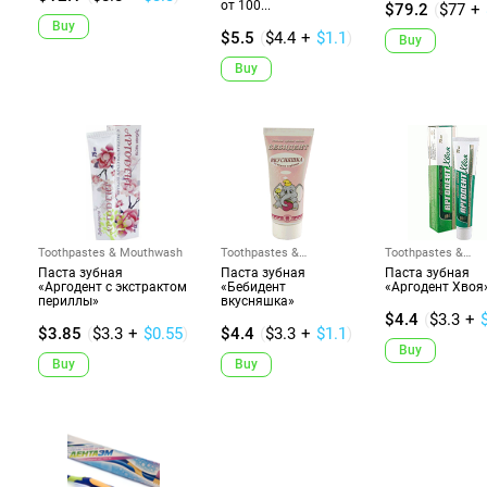
от 100...
$79.2
(
$77
+
Buy
$5.5
(
$4.4
+
$1.1
)
Buy
Buy
Toothpastes & Mouthwash
Toothpastes &
Toothpastes &
Mouthwash
Mouthwash
Паста зубная
Паста зубная
Паста зубная
«Аргодент с экстрактом
«Бебидент
«Аргодент Хвоя
периллы»
вкусняшка»
$4.4
(
$3.3
+
$3.85
(
$3.3
+
$0.55
)
$4.4
(
$3.3
+
$1.1
)
Buy
Buy
Buy