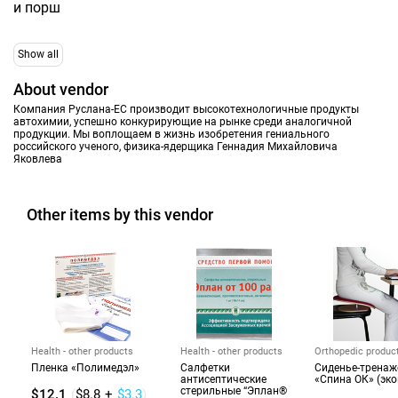
и порш
Show all
About vendor
Компания Руслана-ЕС производит высокотехнологичные продукты
автохимии, успешно конкурирующие на рынке среди аналогичной
продукции. Мы воплощаем в жизнь изобретения гениального
российского ученого, физика-ядерщика Геннадия Михайловича
Яковлева
Other items by this vendor
Health - other products
Health - other products
Orthopedic produc
Пленка «Полимедэл»
Салфетки
Cиденье-тренаж
антисептические
«Спина ОК» (эк
стерильные “Эплан®
$12.1
(
$8.8
+
$3.3
)