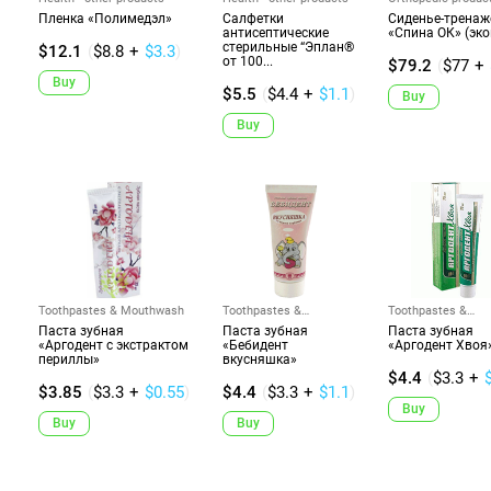
Пленка «Полимедэл»
Салфетки
Cиденье-тренаж
антисептические
«Спина ОК» (эк
стерильные “Эплан®
$12.1
(
$8.8
+
$3.3
)
от 100...
$79.2
(
$77
+
Buy
$5.5
(
$4.4
+
$1.1
)
Buy
Buy
Toothpastes & Mouthwash
Toothpastes &
Toothpastes &
Mouthwash
Mouthwash
Паста зубная
Паста зубная
Паста зубная
«Аргодент с экстрактом
«Бебидент
«Аргодент Хвоя
периллы»
вкусняшка»
$4.4
(
$3.3
+
$3.85
(
$3.3
+
$0.55
)
$4.4
(
$3.3
+
$1.1
)
Buy
Buy
Buy