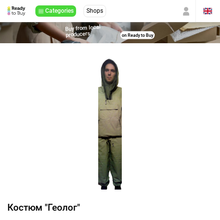
Categories
Shops
Buy from local
producers
on Ready to Buy
Костюм "Геолог"