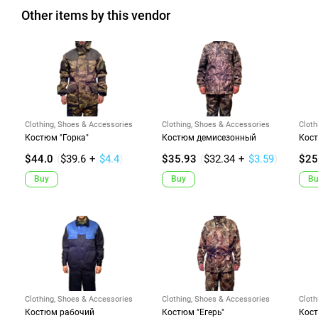
Other items by this vendor
Clothing, Shoes & Accessories
Clothing, Shoes & Accessories
Cloth
Костюм "Горка"
Костюм демисезонный
Кос
$44.0
(
$39.6
+
$4.4
)
$35.93
(
$32.34
+
$3.59
)
$25
Buy
Buy
Bu
Clothing, Shoes & Accessories
Clothing, Shoes & Accessories
Cloth
Костюм рабочий
Костюм "Егерь"
Кост