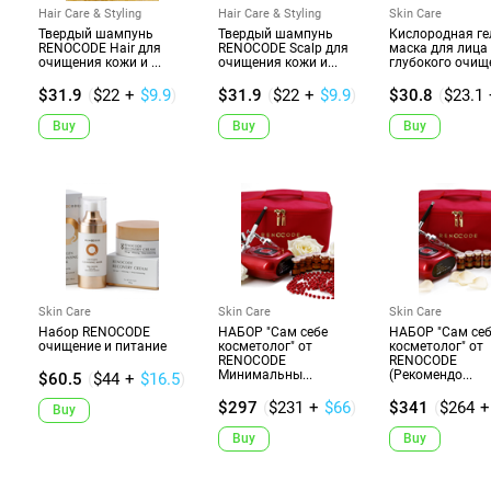
Hair Care & Styling
Hair Care & Styling
Skin Care
Твердый шампунь
Твердый шампунь
Кислородная ге
RENOCODE Hair для
RENOCODE Scalp для
маска для лица
очищения кожи и ...
очищения кожи и...
глубокого очище
$31.9
(
$22
+
$9.9
)
$31.9
(
$22
+
$9.9
)
$30.8
(
$23.1
Buy
Buy
Buy
Skin Care
Skin Care
Skin Care
Набор RENOCODE
НАБОР "Сам себе
НАБОР "Сам се
очищение и питание
косметолог" от
косметолог" от
RENOCODE
RENOCODE
Минимальны...
(Рекомендо...
$60.5
(
$44
+
$16.5
)
$297
(
$231
+
$66
)
$341
(
$264
+
Buy
Buy
Buy