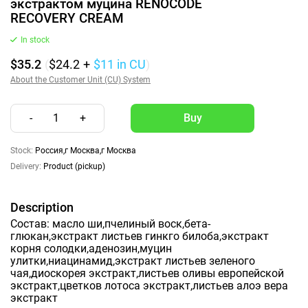
экстрактом муцина RENOCODE
RECOVERY CREAM
In stock
$35.2
(
$24.2
+
$11
in CU
)
About the Customer Unit (CU) System
-
1
+
Stock:
Россия,г Москва,г Москва
Delivery:
Product (pickup)
Description
Состав: масло ши,пчелиный воск,бета-
глюкан,экстракт листьев гинкго билоба,экстракт
корня солодки,аденозин,муцин
улитки,ниацинамид,экстракт листьев зеленого
чая,диоскорея экстракт,листьев оливы европейской
экстракт,цветков лотоса экстракт,листьев алоэ вера
экстракт