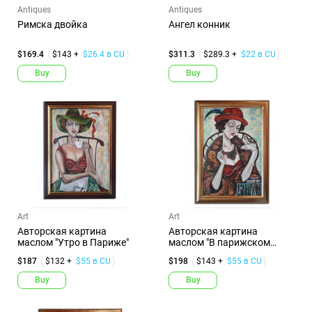
Antiques
Antiques
Римска двойка
Ангел конник
$169.4
$143 +
$26.4 в CU
$311.3
$289.3 +
$22 в CU
Buy
Buy
Art
Art
Авторская картина
Авторская картина
маслом "Утро в Париже"
маслом "В парижском
кафе"
$187
$132 +
$55 в CU
$198
$143 +
$55 в CU
Buy
Buy