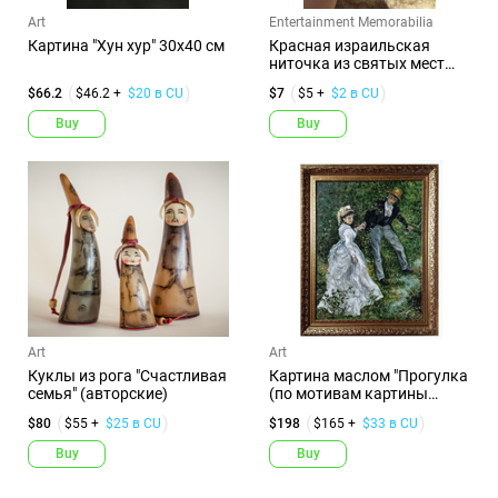
Art
Entertainment Memorabilia
Картина "Хун хур" 30х40 см
Красная израильская
ниточка из святых мест
Иерусал...
$66.2
$46.2 +
$20 в CU
$7
$5 +
$2 в CU
Buy
Buy
Art
Art
Куклы из рога "Счастливая
Картина маслом "Прогулка
семья" (авторские)
(по мотивам картины
О.Рен...
$80
$55 +
$25 в CU
$198
$165 +
$33 в CU
Buy
Buy