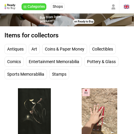
Categories
Shops
Buy from local
producers
on Ready to Buy
Items for collectors
Antiques
Art
Coins & Paper Money
Collectibles
Comics
Entertainment Memorabilia
Pottery & Glass
Sports Memorablilia
Stamps