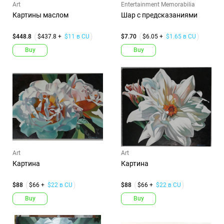
Art
Entertainment Memorabilia
Картины маслом
Шар с предсказаниями
$448.8
$437.8 +
$11 в CU
$7.70
$6.05 +
$1.65 в CU
Buy
Buy
Art
Art
Картина
Картина
$88
$66 +
$22 в CU
$88
$66 +
$22 в CU
Buy
Buy