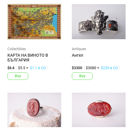
Collectibles
Antiques
КАРТА НА ВИНОТО В
Ангел
БЪЛГАРИЯ
$6.6
$5.5 +
$1.1 в CU
$3300
$3080 +
$220 в CU
Buy
Buy