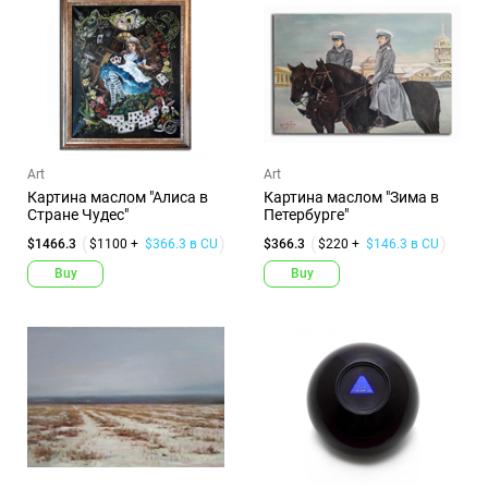
Art
Art
Картина маслом "Алиса в
Картина маслом "Зима в
Стране Чудес"
Петербурге"
$1466.3
$1100 +
$366.3 в CU
$366.3
$220 +
$146.3 в CU
Buy
Buy