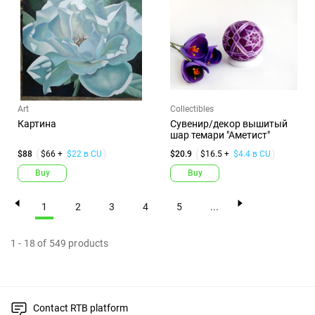
Art
Collectibles
Картина
Сувенир/декор вышитый
шар темари "Аметист"
$88
$66 +
$22 в CU
$20.9
$16.5 +
$4.4 в CU
Buy
Buy
1
2
3
4
5
...
1
-
18
of
549
products
Contact RTB platform